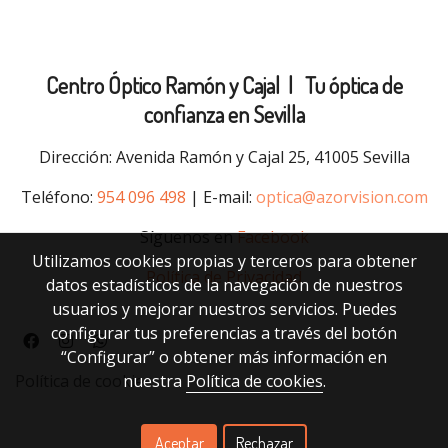
Centro Óptico Ramón y Cajal |
Tu óptica de
confianza en Sevilla
Dirección: Avenida Ramón y Cajal 25, 41005 Sevilla
Teléfono:
954 096 498
| E-mail:
optica@azorvision.com
Síguenos en
Facebook
Utilizamos cookies propias y terceros para obtener
Política de Privacidad
datos estadísticos de la navegación de nuestros
usuarios y mejorar nuestros servicios. Puedes
configurar tus preferencias a través del botón
“Configurar” o obtener más información en
nuestra
Política de cookies
.
Política de cookies
Aceptar
Rechazar